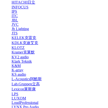
HITACHI日立
INFOCUS
IPS
ITC
JBL
JVC
Jb Lighting
JTS
KELEK克雷克
KDLK克迪艾克
KLOTZ
Kramer克莱默
KV2 audio
Klark Teknik
K&M
K-array
KS audio
L-Acoustics阿酷斯
Lab.Gruppen立高
Lexicon莱斯康
LPS
LUXOM
LoudProfessional
LYNX Pro Audio