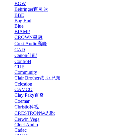
BGW
Behringer百灵达
BBE
Bag End
Blue
BIAMP
CROWN皇冠
Crest Audio高峰
CAD
Canon佳能
Control4
CUE
Community
Clair Brothers凯亚兄弟
Celestion
CAMCO
Clay Paky百奇
Coemar
Christie科视
CRESTRON快思聪
Cerwin Vega
ClockAudio
Cadac