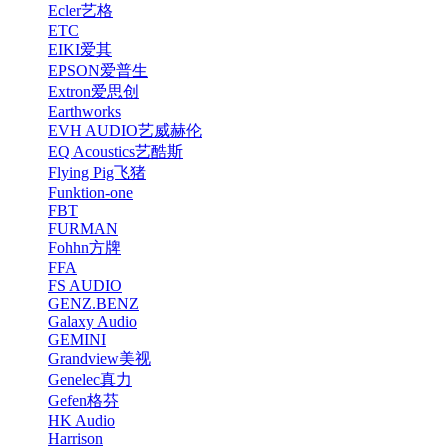
Ecler艺格
ETC
EIKI爱其
EPSON爱普生
Extron爱思创
Earthworks
EVH AUDIO艺威赫伦
EQ Acoustics艺酷斯
Flying Pig飞猪
Funktion-one
FBT
FURMAN
Fohhn方牌
FFA
FS AUDIO
GENZ.BENZ
Galaxy Audio
GEMINI
Grandview美视
Genelec真力
Gefen格芬
HK Audio
Harrison