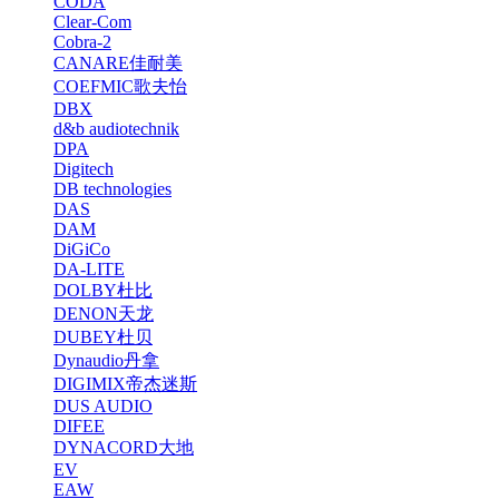
CODA
Clear-Com
Cobra-2
CANARE佳耐美
COEFMIC歌夫怡
DBX
d&b audiotechnik
DPA
Digitech
DB technologies
DAS
DAM
DiGiCo
DA-LITE
DOLBY杜比
DENON天龙
DUBEY杜贝
Dynaudio丹拿
DIGIMIX帝杰迷斯
DUS AUDIO
DIFEE
DYNACORD大地
EV
EAW