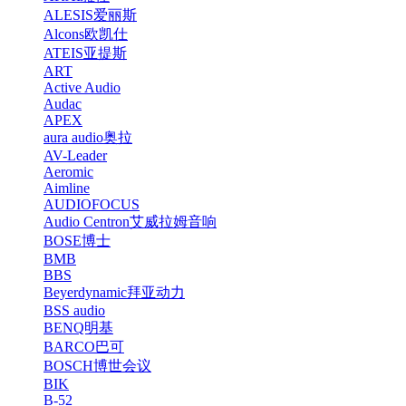
ALESIS爱丽斯
Alcons欧凯仕
ATEIS亚提斯
ART
Active Audio
Audac
APEX
aura audio奥拉
AV-Leader
Aeromic
Aimline
AUDIOFOCUS
Audio Centron艾威拉姆音响
BOSE博士
BMB
BBS
Beyerdynamic拜亚动力
BSS audio
BENQ明基
BARCO巴可
BOSCH博世会议
BIK
B-52