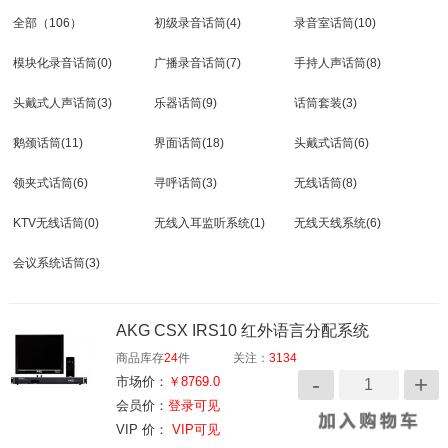
全部
（106）
初级录音话筒
(4)
录音室话筒
(10)
模块化录音话筒
(0)
广播录音话筒
(7)
手持人声话筒
(8)
头戴式人声话筒
(3)
乐器话筒
(9)
话筒套装
(3)
鹅颈话筒
(11)
界面话筒
(18)
头戴式话筒
(6)
领夹式话筒
(6)
寻呼话筒
(3)
无线话筒
(8)
KTV无线话筒
(0)
无线入耳监听系统
(1)
无线天线系统
(6)
会议系统话筒
(3)
AKG CSX IRS10 红外语言分配系统
商品库存
24
件
关注：
3134
市场价：
￥8769.0
会员价：
登录可见
VIP 价：
VIP可见