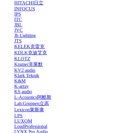
HITACHI日立
INFOCUS
IPS
ITC
JBL
JVC
Jb Lighting
JTS
KELEK克雷克
KDLK克迪艾克
KLOTZ
Kramer克莱默
KV2 audio
Klark Teknik
K&M
K-array
KS audio
L-Acoustics阿酷斯
Lab.Gruppen立高
Lexicon莱斯康
LPS
LUXOM
LoudProfessional
LYNX Pro Audio