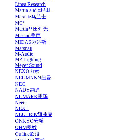
Linea Research
Martin audio玛田
Marantz马兰士
MC²
Martin马田灯光
Mission美声
MIDAS迈达斯
Marshall
M-Audio
MA Lighting
Meyer Sound
NEXO力素
NEUMANN纽曼
NEC
NADY纳迪
NUMARK露玛
Neets
NEXT
NEUTRIK纽曲克
ONKYO安桥
OHM奥妙
Outline欧浪