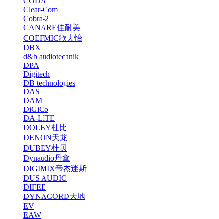
CODA
Clear-Com
Cobra-2
CANARE佳耐美
COEFMIC歌夫怡
DBX
d&b audiotechnik
DPA
Digitech
DB technologies
DAS
DAM
DiGiCo
DA-LITE
DOLBY杜比
DENON天龙
DUBEY杜贝
Dynaudio丹拿
DIGIMIX帝杰迷斯
DUS AUDIO
DIFEE
DYNACORD大地
EV
EAW