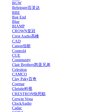
BGW
Behringer百灵达
BBE
Bag End
Blue
BIAMP
CROWN皇冠
Crest Audio高峰
CAD
Canon佳能
Control4
CUE
Community
Clair Brothers凯亚兄弟
Celestion
CAMCO
Clay Paky百奇
Coemar
Christie科视
CRESTRON快思聪
Cerwin Vega
ClockAudio
Cadac