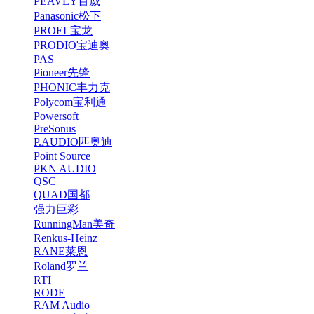
PEAVEY百威
Panasonic松下
PROEL宝龙
PRODIO宝迪奥
PAS
Pioneer先锋
PHONIC丰力克
Polycom宝利通
Powersoft
PreSonus
P.AUDIO匹奥迪
Point Source
PKN AUDIO
QSC
QUAD国都
强力巨彩
RunningMan美奇
Renkus-Heinz
RANE莱恩
Roland罗兰
RTI
RODE
RAM Audio