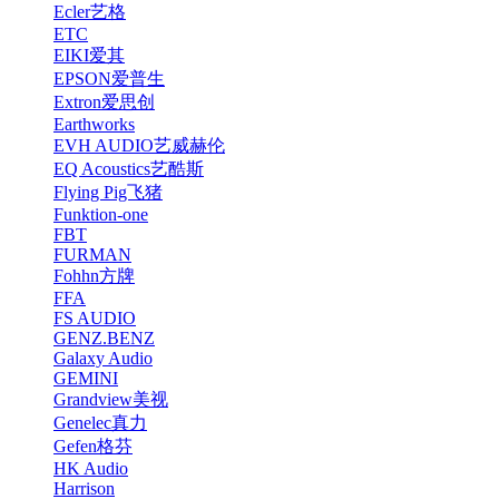
Ecler艺格
ETC
EIKI爱其
EPSON爱普生
Extron爱思创
Earthworks
EVH AUDIO艺威赫伦
EQ Acoustics艺酷斯
Flying Pig飞猪
Funktion-one
FBT
FURMAN
Fohhn方牌
FFA
FS AUDIO
GENZ.BENZ
Galaxy Audio
GEMINI
Grandview美视
Genelec真力
Gefen格芬
HK Audio
Harrison