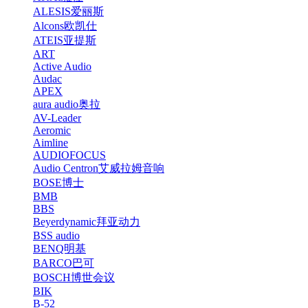
ALESIS爱丽斯
Alcons欧凯仕
ATEIS亚提斯
ART
Active Audio
Audac
APEX
aura audio奥拉
AV-Leader
Aeromic
Aimline
AUDIOFOCUS
Audio Centron艾威拉姆音响
BOSE博士
BMB
BBS
Beyerdynamic拜亚动力
BSS audio
BENQ明基
BARCO巴可
BOSCH博世会议
BIK
B-52