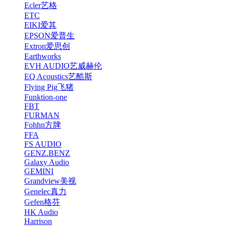
Ecler艺格
ETC
EIKI爱其
EPSON爱普生
Extron爱思创
Earthworks
EVH AUDIO艺威赫伦
EQ Acoustics艺酷斯
Flying Pig飞猪
Funktion-one
FBT
FURMAN
Fohhn方牌
FFA
FS AUDIO
GENZ.BENZ
Galaxy Audio
GEMINI
Grandview美视
Genelec真力
Gefen格芬
HK Audio
Harrison