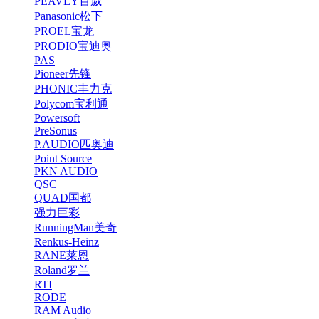
PEAVEY百威
Panasonic松下
PROEL宝龙
PRODIO宝迪奥
PAS
Pioneer先锋
PHONIC丰力克
Polycom宝利通
Powersoft
PreSonus
P.AUDIO匹奥迪
Point Source
PKN AUDIO
QSC
QUAD国都
强力巨彩
RunningMan美奇
Renkus-Heinz
RANE莱恩
Roland罗兰
RTI
RODE
RAM Audio