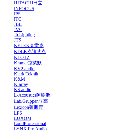
HITACHI日立
INFOCUS
IPS
ITC
JBL
JVC
Jb Lighting
JTS
KELEK克雷克
KDLK克迪艾克
KLOTZ
Kramer克莱默
KV2 audio
Klark Teknik
K&M
K-array
KS audio
L-Acoustics阿酷斯
Lab.Gruppen立高
Lexicon莱斯康
LPS
LUXOM
LoudProfessional
LYNX Pro Audio