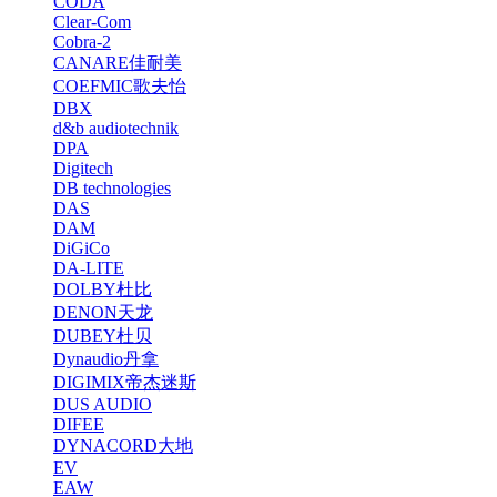
CODA
Clear-Com
Cobra-2
CANARE佳耐美
COEFMIC歌夫怡
DBX
d&b audiotechnik
DPA
Digitech
DB technologies
DAS
DAM
DiGiCo
DA-LITE
DOLBY杜比
DENON天龙
DUBEY杜贝
Dynaudio丹拿
DIGIMIX帝杰迷斯
DUS AUDIO
DIFEE
DYNACORD大地
EV
EAW