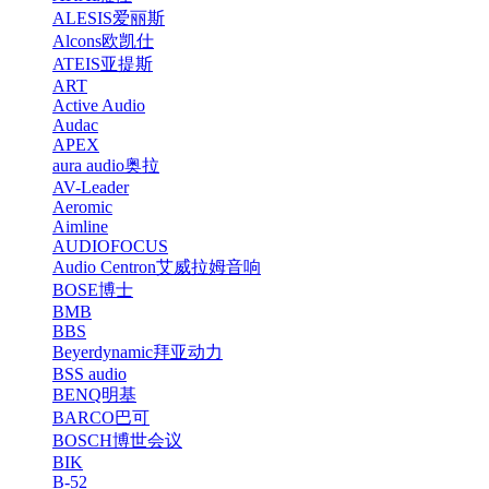
ALESIS爱丽斯
Alcons欧凯仕
ATEIS亚提斯
ART
Active Audio
Audac
APEX
aura audio奥拉
AV-Leader
Aeromic
Aimline
AUDIOFOCUS
Audio Centron艾威拉姆音响
BOSE博士
BMB
BBS
Beyerdynamic拜亚动力
BSS audio
BENQ明基
BARCO巴可
BOSCH博世会议
BIK
B-52