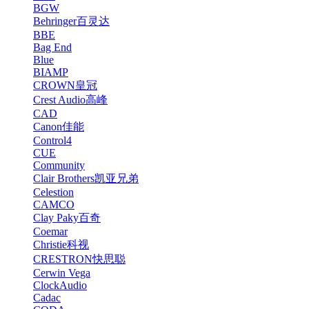
BGW
Behringer百灵达
BBE
Bag End
Blue
BIAMP
CROWN皇冠
Crest Audio高峰
CAD
Canon佳能
Control4
CUE
Community
Clair Brothers凯亚兄弟
Celestion
CAMCO
Clay Paky百奇
Coemar
Christie科视
CRESTRON快思聪
Cerwin Vega
ClockAudio
Cadac