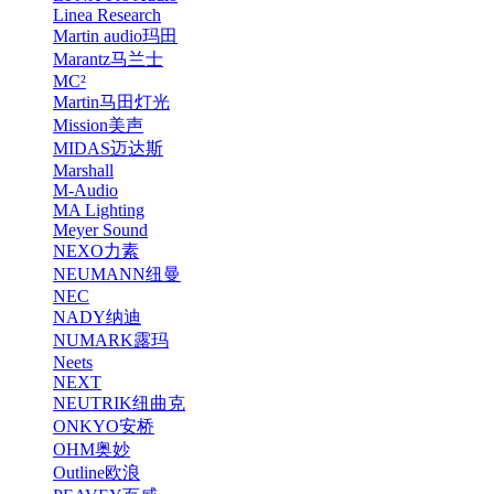
Linea Research
Martin audio玛田
Marantz马兰士
MC²
Martin马田灯光
Mission美声
MIDAS迈达斯
Marshall
M-Audio
MA Lighting
Meyer Sound
NEXO力素
NEUMANN纽曼
NEC
NADY纳迪
NUMARK露玛
Neets
NEXT
NEUTRIK纽曲克
ONKYO安桥
OHM奥妙
Outline欧浪