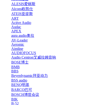
ALESIS爱丽斯
Alcons欧凯仕
ATEIS亚提斯
ART
Active Audio
Audac
APEX
aura audio奥拉
AV-Leader
Aeromic
Aimline
AUDIOFOCUS
Audio Centron艾威拉姆音响
BOSE博士
BMB
BBS
Beyerdynamic拜亚动力
BSS audio
BENQ明基
BARCO巴可
BOSCH博世会议
BIK
B-52