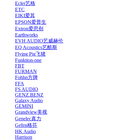
Ecler艺格
ETC
EIKI爱其
EPSON爱普生
Extron爱思创
Earthworks
EVH AUDIO艺威赫伦
EQ Acoustics艺酷斯
Flying Pig飞猪
Funktion-one
FBT
FURMAN
Fohhn方牌
FFA
FS AUDIO
GENZ.BENZ
Galaxy Audio
GEMINI
Grandview美视
Genelec真力
Gefen格芬
HK Audio
Harrison