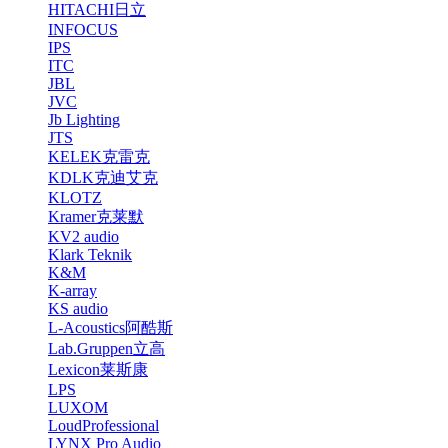
HITACHI日立
INFOCUS
IPS
ITC
JBL
JVC
Jb Lighting
JTS
KELEK克雷克
KDLK克迪艾克
KLOTZ
Kramer克莱默
KV2 audio
Klark Teknik
K&M
K-array
KS audio
L-Acoustics阿酷斯
Lab.Gruppen立高
Lexicon莱斯康
LPS
LUXOM
LoudProfessional
LYNX Pro Audio