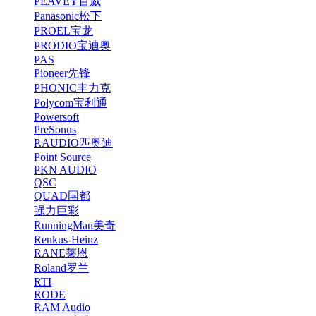
PEAVEY百威
Panasonic松下
PROEL宝龙
PRODIO宝迪奥
PAS
Pioneer先锋
PHONIC丰力克
Polycom宝利通
Powersoft
PreSonus
P.AUDIO匹奥迪
Point Source
PKN AUDIO
QSC
QUAD国都
强力巨彩
RunningMan美奇
Renkus-Heinz
RANE莱恩
Roland罗兰
RTI
RODE
RAM Audio