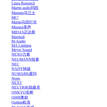
Linea Research
Martin audio玛田
Marantz马兰士
MC²
Martin马田灯光
Mission美声
MIDAS迈达斯
Marshall
M-Audio
MA Lighting
Meyer Sound
NEXO力素
NEUMANN纽曼
NEC
NADY纳迪
NUMARK露玛
Neets
NEXT
NEUTRIK纽曲克
ONKYO安桥
OHM奥妙
Outline欧浪