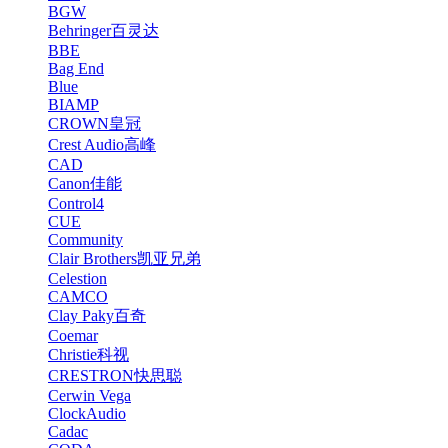
BGW
Behringer百灵达
BBE
Bag End
Blue
BIAMP
CROWN皇冠
Crest Audio高峰
CAD
Canon佳能
Control4
CUE
Community
Clair Brothers凯亚兄弟
Celestion
CAMCO
Clay Paky百奇
Coemar
Christie科视
CRESTRON快思聪
Cerwin Vega
ClockAudio
Cadac