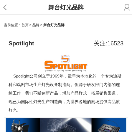
舞台灯光品牌
当前位置：
首页
>
品牌
>
舞台灯光品牌
Spotlight
关注:16523
Spotlight
公司创立于
1969
年，最早为本地化的一个专为
迪斯
科和
戏剧
市场
生产灯光设备制造商
。
但源于
研发
部门内部
的连
续工作
，
我们不断创新产品，增加产品样式，拓展销售渠道，
现已为国际性灯光生产制造商，
为世界各地的剧场提供高品质
灯光
。