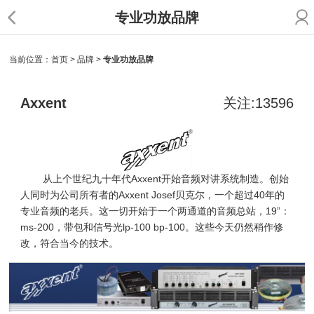
专业功放品牌
当前位置：
首页
>
品牌
>
专业功放品牌
Axxent
关注:13596
从上个世纪九十年代
Axxent
开始音频对讲系统制造。创始
人
公司所有者的
Axxent Josef
贝克尔，一个超过
40
年的
同时为
专业音频的老兵。这一切开始
总站，
19”
：
于一个两通道的音频
ms-200
，带包和信号光
lp-100 bp-100
。这些今天仍然稍作修
改，符合当今的技术。